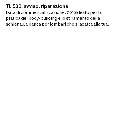
TL 530: avviso, riparazione
Data di commercializzazione: 2015Ideato per la
pratica del body-building e lo stiramento della
schiena.La panca per lombari che si adatta alla tua
altezza, per il rafforzamento e lo stiramento dei
muscoli lombari. Nuova ergonomia della panca per
migliorare il comfort durante gli esercizi.I VANTAGGI
:SOLIDITÀ : La struttura può reggere un utilizzatore
fino a 110 kg.POLIVALENZA : Si adatta alla tua altezza.
Due posizioni di lavoro per variare le
sedute.COMPATTEZZA : Chiusura rapida in 30
secondi. Facile da spostare e da mettere via.