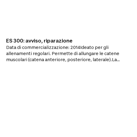
ES 300: avviso, riparazione
Data di commercializzazione: 2014Ideato per gli
allenamenti regolari. Permette di allungare le catene
muscolari (catena anteriore, posteriore, laterale).La
spalliera per fare gli stiramenti in casa!I VANTAGGI
:SOLIDITÀ : Prodotto adatto per utilizzatori fino a
120kg.POLIVALENZA : Prodotto adatto per esercizi di
rafforzamento (trazioni,addominali)e
stretching.FACILITÀ DI MONTAGGIO / SMONTAGGIO :
3 parti da montare.