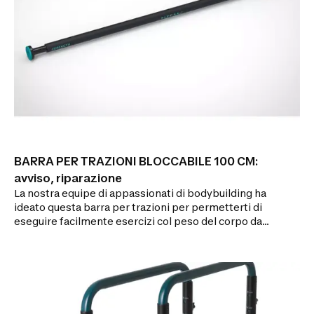
BARRA PER TRAZIONI BLOCCABILE 100 CM:
avviso, riparazione
La nostra equipe di appassionati di bodybuilding ha
ideato questa barra per trazioni per permetterti di
eseguire facilmente esercizi col peso del corpo da
casa. Vuoi una barra veloce da montare? Ti
proponiamo la Pull Up Bar: una barra per trazioni che
si mette e si toglie senza viti obbligatorie, per
lavorare in un attimo sulla parte superiore del corpo.