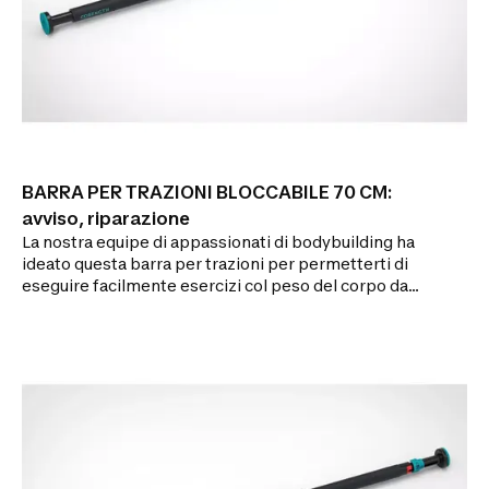
BARRA PER TRAZIONI BLOCCABILE 70 CM:
avviso, riparazione
La nostra equipe di appassionati di bodybuilding ha
ideato questa barra per trazioni per permetterti di
eseguire facilmente esercizi col peso del corpo da
casa. Vuoi una barra veloce da montare? Ti
proponiamo la Pull Up Bar: una barra per trazioni che
si mette e si toglie senza viti obbligatorie, per
lavorare in un attimo sulla parte superiore del corpo.