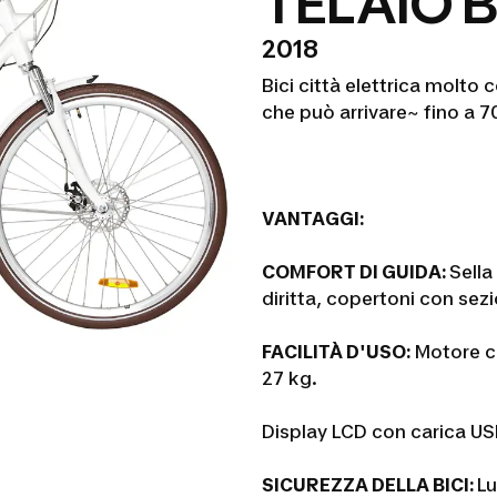
TELAIO 
2018
Bici città elettrica molt
che può arrivare~
fino a 7
VANTAGGI:
COMFORT DI GUIDA:
Sella
diritta, copertoni con sez
FACILITÀ D'USO:
Motore ce
27 kg.
Display LCD con carica US
SICUREZZA DELLA BICI:
Lu