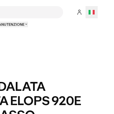
MANUTENZIONE
EDALATA
TA ELOPS 920E