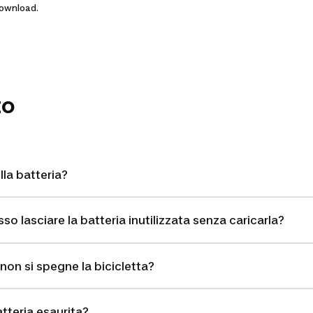
 Download.
zo
la batteria?
 lasciare la batteria inutilizzata senza caricarla?
on si spegne la bicicletta?
tteria esaurita?