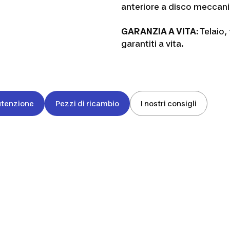
anteriore a disco meccani
GARANZIA A VITA:
Telaio,
garantiti a vita.
utenzione
Pezzi di ricambio
I nostri consigli