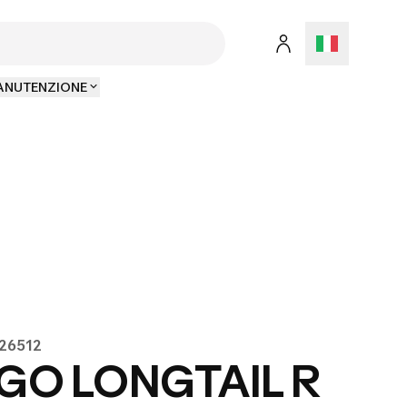
MANUTENZIONE
826512
RGO LONGTAIL R