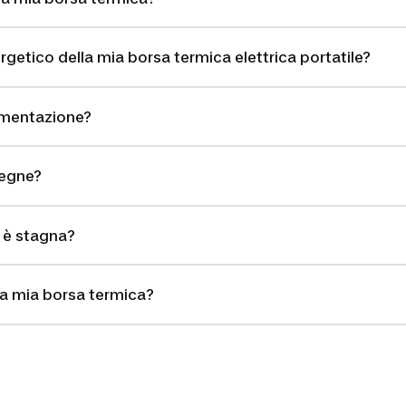
getico della mia borsa termica elettrica portatile?
limentazione?
pegne?
 è stagna?
lla mia borsa termica?