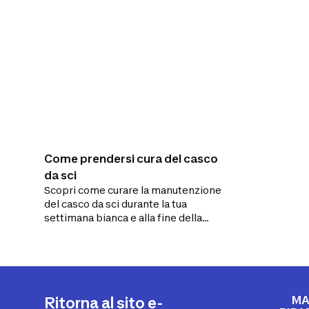
Come prendersi cura del casco
da sci
Scopri come curare la manutenzione
del casco da sci durante la tua
settimana bianca e alla fine della
stagione.
MA
Ritorna al sito e-