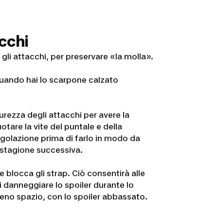
acchi
a gli attacchi, per preservare «la molla».
e quando hai lo scarpone calzato
durezza degli attacchi per avere la
otare la vite del puntale e della
regolazione prima di farlo in modo da
a stagione successiva.
 e blocca gli strap. Ciò consentirà alle
di danneggiare lo spoiler durante lo
no spazio, con lo spoiler abbassato.