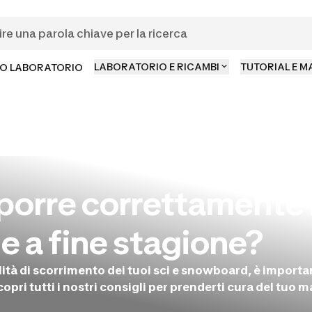
LABORATORIO E RICAMBI
TUTORIAL E 
O LABORATORIO
porre correttamente i
e a fine stagione?
ità di scorrimento dei tuoi sci e snowboard, è importan
copri tutti i nostri consigli per prenderti cura del tuo m