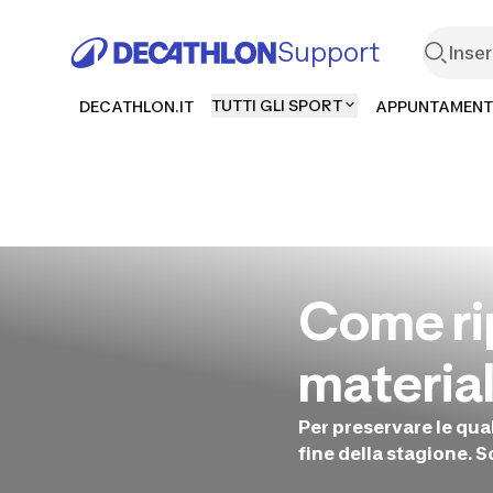
Support
TUTTI GLI SPORT
DECATHLON.IT
APPUNTAMENT
Come ri
material
Per preservare le qual
fine della stagione. S