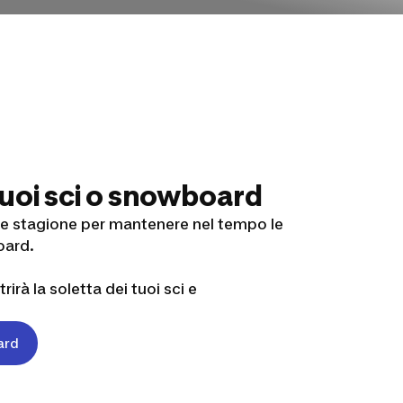
 tuoi sci o snowboard
ine stagione per mantenere nel tempo le
oard.
irà la soletta dei tuoi sci e
ard