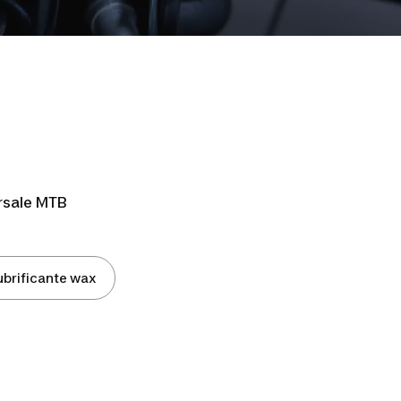
e
ersale MTB
ubrificante wax