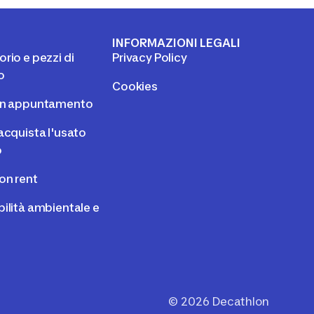
I
INFORMAZIONI LEGALI
rio e pezzi di
Privacy Policy
o
Cookies
un appuntamento
acquista l'usato
o
on rent
ilità ambientale e
©
2026
Decathlon