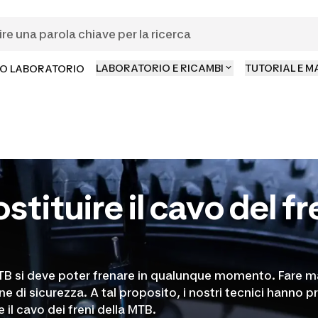
LABORATORIO E RICAMBI
TUTORIAL E 
O LABORATORIO
tituire il cavo del f
MTB si deve poter frenare in qualunque momento. Fare ma
ne di sicurezza. A tal proposito, i nostri tecnici hanno p
re il cavo dei freni della MTB.