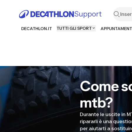
Support
TUTTI GLI SPORT
DECATHLON.IT
APPUNTAMENT
Come sos
mtb?
Durante le uscite in 
ripararli è una questio
per aiutarti a sostitui