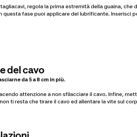
agliacavi, regola la prima estremità della guaina, che de
 in questa fase puoi applicare del lubrificante. Inserisci
ne del cavo
asciarne da 5 a 8 cm in più
.
ndo attenzione a non sfilacciare il cavo. Infine, metti 
on ti resta che tirare il cavo ed allentare la vite sul co
olazioni