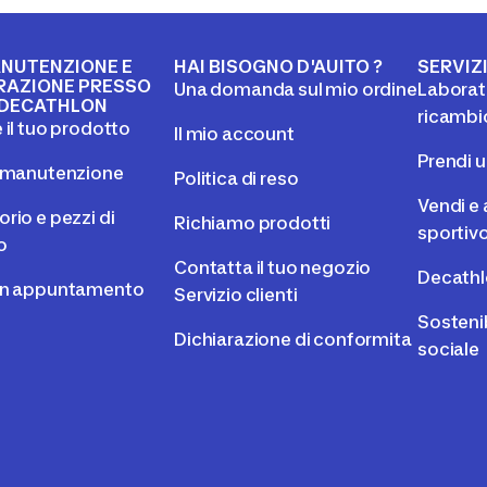
NUTENZIONE E
HAI BISOGNO D'AUITO ?
SERVIZ
RAZIONE PRESSO
Una domanda sul mio ordine
Laborato
DECATHLON
ricambi
 il tuo prodotto
Il mio account
Prendi 
l manutenzione
Politica di reso
Vendi e 
rio e pezzi di
Richiamo prodotti
sportiv
o
Contatta il tuo negozio
Decathl
un appuntamento
Servizio clienti
Sostenib
Dichiarazione di conformita
sociale