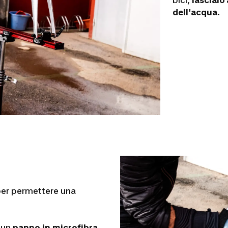
dell'acqua
.
per permettere una
a un
panno
in
microfibra
.