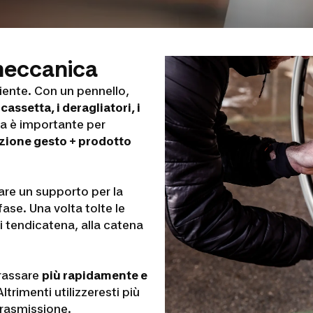
 meccanica
piente. Con un pennello,
 cassetta, i deragliatori, i
ca è importante per
zione gesto + prodotto
are un supporto per la
se. Una volta tolte le
ai tendicatena, alla catena
rassare
più rapidamente e
Altrimenti utilizzeresti più
 trasmissione.