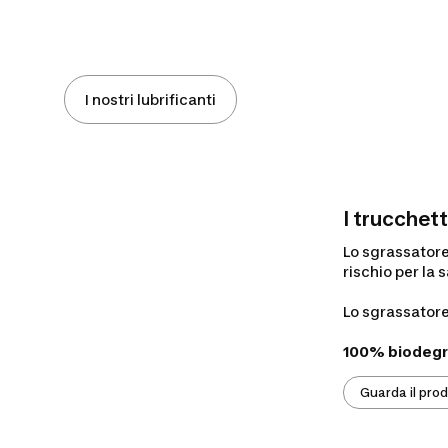
I nostri lubrificanti
I trucchett
Lo sgrassator
rischio per la s
Lo sgrassator
100% biodegr
Guarda il pro