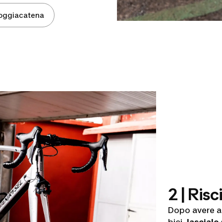
 poggiacatena
2 | Ris
Dopo avere ap
bici,
lascialo