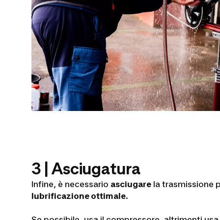
3 | Asciugatura
Infine, è necessario
asciugare
la trasmissione 
lubrificazione ottimale
.
Se possibile, usa il compressore, altrimenti us