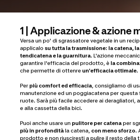
1 | Applicazione & azione
Versa un po' di sgrassatore vegetale in un reci
applicalo
su tutta la trasmissione
:
la catena, la
tendicatena e la guarnitura
. L'azione meccani
garantire l'efficacia del prodotto, è
la combina
che permette di ottenre
un'efficacia ottimale
.
Per
più comfort ed efficacia
, consigliamo di us
manutenzione ed un poggiacatena per questa fa
ruote. Sarà più facile accedere ai deragliatori, 
e alla cassetta della bici.
Puoi anche usare un
pulitore per catena
per sg
più in profondità
la catena,
con meno sforzo
. 
prodotto e non riusciresti a pulire il resto della