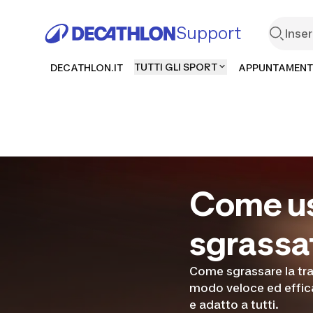
Support
TUTTI GLI SPORT
DECATHLON.IT
APPUNTAMENT
Come us
sgrassa
Come sgrassare la tras
modo veloce ed effica
e adatto a tutti.