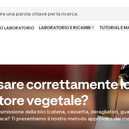
LABORATORIO E RICAMBI
TUTORIAL E 
O LABORATORIO
are correttamente l
tore vegetale?
missione della bici (catena, cassetta, deragliatori, guar
ce? Ti presentiamo il nostro metodo approvato dai mec