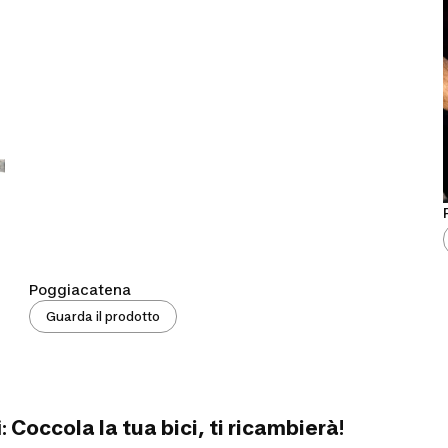
Poggiacatena
Guarda il prodotto
i:
Coccola la tua bici, ti ricambierà
!