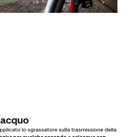
ciacquo
plicato lo sgrassatore sulla trasmissione della
 agire per qualche secondo
e
sciacqua con