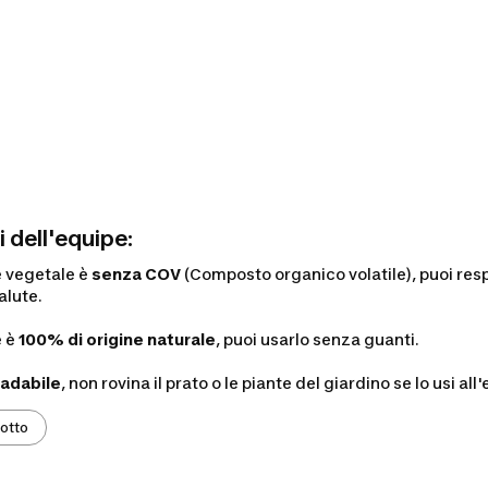
i dell'equipe:
e vegetale è
senza COV
(Composto organico volatile), puoi res
alute.
e è
100% di origine naturale
, puoi usarlo senza guanti.
adabile
, non rovina il prato o le piante del giardino se lo usi all
dotto