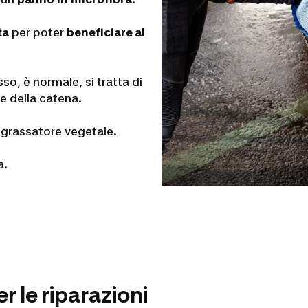
ta
per poter
beneficiare al
so, è normale, si tratta di
e della catena.
sgrassatore vegetale.
a.
per le riparazioni