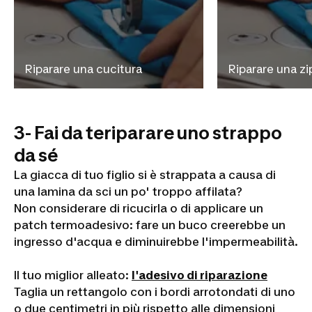
Riparare una cucitura
Riparare una zi
3- Fai da teriparare uno strappo
da sé
La giacca di tuo figlio si è strappata a causa di
una lamina da sci un po' troppo affilata?
Non considerare di ricucirla o di applicare un
patch termoadesivo: fare un buco creerebbe un
Cura e
ingresso d'acqua e diminuirebbe l'impermeabilità.
riparazione
Il tuo miglior alleato:
l'adesivo di riparazione
di una
Taglia un rettangolo con i bordi arrotondati di uno
giacca da
o due centimetri in più rispetto alle dimensioni