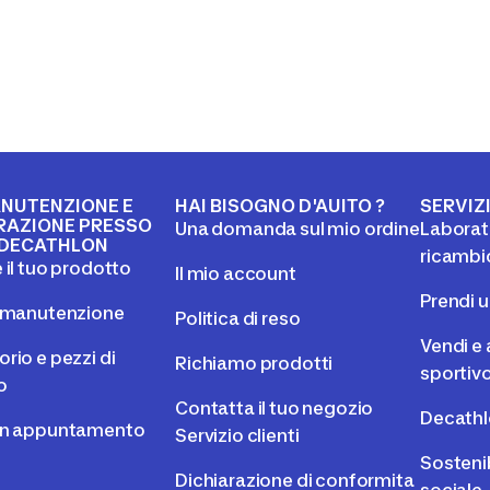
NUTENZIONE E
HAI BISOGNO D'AUITO ?
SERVIZ
RAZIONE PRESSO
Una domanda sul mio ordine
Laborato
DECATHLON
ricambi
 il tuo prodotto
Il mio account
Prendi 
l manutenzione
Politica di reso
Vendi e 
rio e pezzi di
Richiamo prodotti
sportiv
o
Contatta il tuo negozio
Decathl
un appuntamento
Servizio clienti
Sostenib
Dichiarazione di conformita