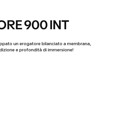
RE 900 INT
uppato un erogatore bilanciato a membrana,
ndizione e profondità di immersione!