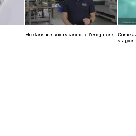
Montare un nuovo scarico sull’erogatore
Come ave
stagion