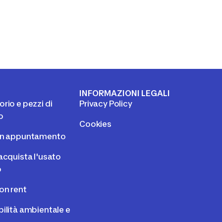
I
INFORMAZIONI LEGALI
rio e pezzi di
Privacy Policy
o
Cookies
un appuntamento
acquista l'usato
o
on rent
ilità ambientale e