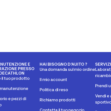
NUTENZIONE E
HAI BISOGNO D'AUITO ?
SERVIZ
RAZIONE PRESSO
Una domanda sul mio ordine
Laborato
DECATHLON
ricambi
 il tuo prodotto
Il mio account
Prendi 
l manutenzione
Politica di reso
Vendi e 
rio e pezzi di
Richiamo prodotti
sportiv
o
Contatta il tuo negozio