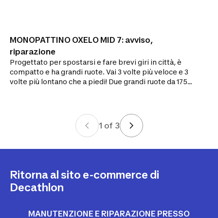
MONOPATTINO OXELO MID 7: avviso,
riparazione
Progettato per spostarsi e fare brevi giri in città, è
compatto e ha grandi ruote. Vai 3 volte più veloce e 3
volte più lontano che a piedi! Due grandi ruote da 175
mm in gomma PU. Cuscinetti ABEC 5. Freno sulla
ruota posteriore.
1
of
3
Ritorna al sito e-commerce di
Decathlon
MANUTENZIONE E RIPARAZIONE PRESSO