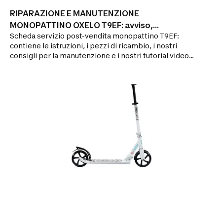
RIPARAZIONE E MANUTENZIONE
MONOPATTINO OXELO T9EF: avviso,
Scheda servizio post-vendita monopattino T9EF:
riparazione
contiene le istruzioni, i pezzi di ricambio, i nostri
consigli per la manutenzione e i nostri tutorial video
per riparare il monopattino.