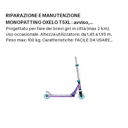
RIPARAZIONE E MANUTENZIONE
MONOPATTINO OXELO T5XL : avviso,
Progettato per fare dei brevi giri in città (max 2 km).
riparazione
Uso occasionale. Altezza utilizzatore: da 1,45 a 1,95 m.
Peso max: 100 kg. Caratteristiche: FACILE DA USARE:
Grandi ruote da 200 mm. Con una spinta andrai più
lontano. FACILE DA TRASPORTARE: 4,7 kg, leggero da
trasportare (tracolla). Facile da parcheggiare
(cavalletto). REGOLABILE: regolazione precisa
dell’altezza del manubrio per utilizzatori tra
1,45 e 1,95 m. NON SPORCA: Parafango anteriore e
posteriore.