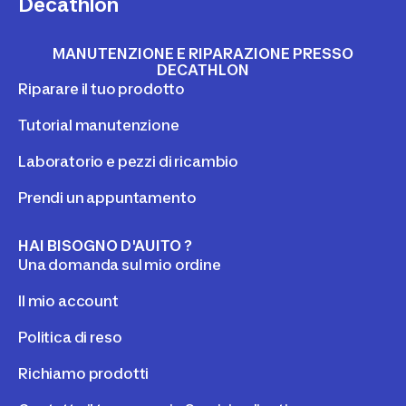
Decathlon
la MTB adulto e la MTB
trucchetti per avere dei 
bambino?
all'altezza dei percorsi 
affronteranno i bambini
MANUTENZIONE E RIPARAZIONE PRESSO
DECATHLON
Riparare il tuo prodotto
Tutorial manutenzione
Laboratorio e pezzi di ricambio
Prendi un appuntamento
HAI BISOGNO D'AUITO ?
Una domanda sul mio ordine
Il mio account
Politica di reso
Richiamo prodotti