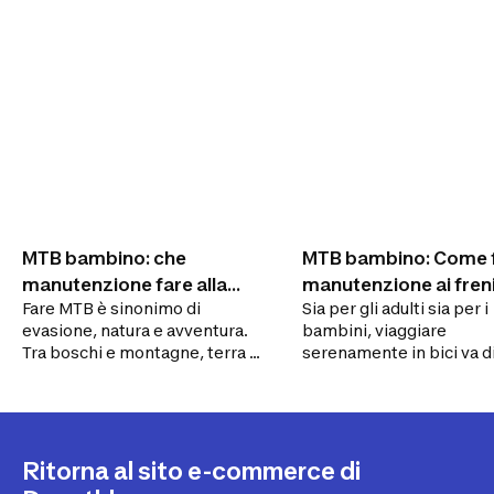
MTB bambino: che
MTB bambino: Come 
manutenzione fare alla
manutenzione ai fren
Fare MTB è sinonimo di
Sia per gli adulti sia per i
MTB dopo un'uscita?
evasione, natura e avventura.
bambini, viaggiare
Tra boschi e montagne, terra e
serenamente in bici va di
sassi, viene messa a dura
passo con dei freni effica
prova! Come prendersene cura
Quindi è importante
una volta rientrati? Come
controllarli una volta rien
effettuare una buona
da un'escursione in famig
manutenzione della catena
Ma cosa si deve controll
Ritorna al sito e-commerce di
della MTB? Come pulire bene
esattamente? Quali sono