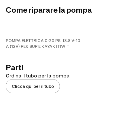
POMPA ELETTRICA 0-20 PSI
Come riparare la pompa
13.8 V-10 A (12V) PER SUP E
KAYAK ITIWIT
POMPA ELETTRICA 0-20 PSI 13.8 V-10
A (12V) PER SUP E KAYAK ITIWIT
Parti
Ordina il tubo per la pompa
Clicca qui per il tubo