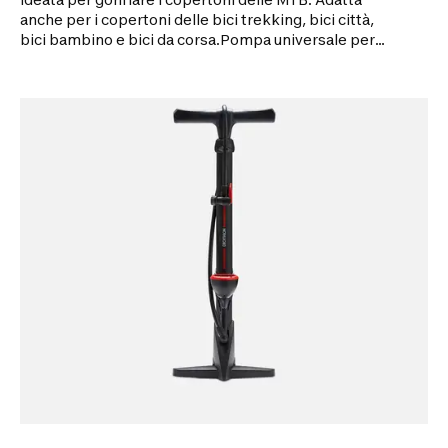
anche per i copertoni delle bici trekking, bici città,
bici bambino e bici da corsa.Pompa universale per
tutte le valvole (presta/dunlop/schrader), con
indicatore di pressione in bar e PSI (manometro) che
permette di leggere la pressione.