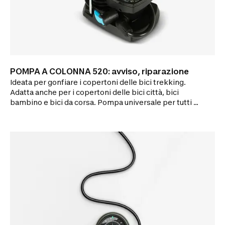
POMPA A COLONNA 520: avviso, riparazione
Ideata per gonfiare i copertoni delle bici trekking.
Adatta anche per i copertoni delle bici città, bici
bambino e bici da corsa. Pompa universale per tutti i
tipi di valvole (presta/dunlop/schrader), con
indicatore della pressione in bar e PSI (manometro)
per poter leggere la pressione.