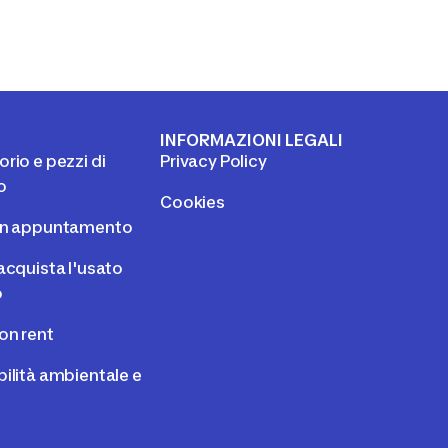
I
INFORMAZIONI LEGALI
rio e pezzi di
Privacy Policy
o
Cookies
un appuntamento
acquista l'usato
o
on rent
ilità ambientale e