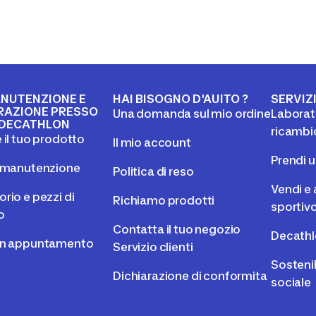
NUTENZIONE E
HAI BISOGNO D'AUITO ?
SERVIZ
RAZIONE PRESSO
Una domanda sul mio ordine
Laborato
DECATHLON
ricambi
 il tuo prodotto
Il mio account
Prendi 
l manutenzione
Politica di reso
Vendi e 
rio e pezzi di
Richiamo prodotti
sportiv
o
Contatta il tuo negozio
Decathl
un appuntamento
Servizio clienti
Sostenib
Dichiarazione di conformita
sociale