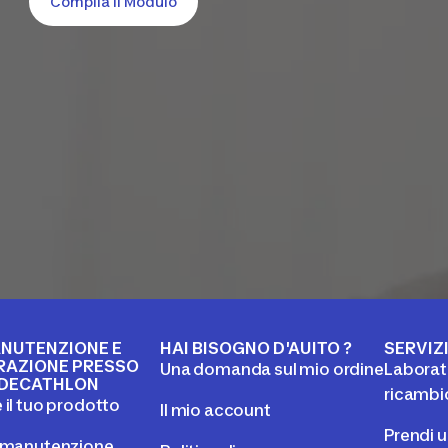
Compila Il Modulo
NUTENZIONE E
HAI BISOGNO D'AUITO ?
SERVIZ
RAZIONE PRESSO
Una domanda sul mio ordine
Laborato
DECATHLON
ricambi
 il tuo prodotto
Il mio account
Prendi 
l manutenzione