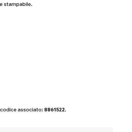
ne stampabile.
l codice associato:
8861522
.