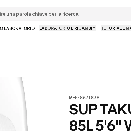
LABORATORIO E RICAMBI
TUTORIAL E 
O LABORATORIO
REF: 8671878
SUP TAK
85L 5'6''