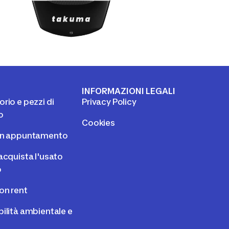
I
INFORMAZIONI LEGALI
rio e pezzi di
Privacy Policy
o
Cookies
un appuntamento
acquista l'usato
o
on rent
ilità ambientale e