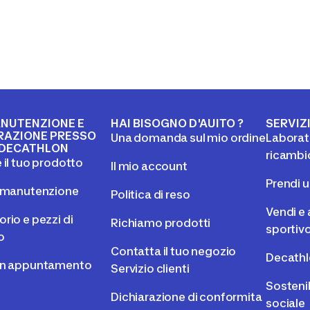
NUTENZIONE E
HAI BISOGNO D'AUITO ?
SERVIZ
RAZIONE PRESSO
Una domanda sul mio ordine
Laborato
DECATHLON
ricambi
 il tuo prodotto
Il mio account
Prendi 
l manutenzione
Politica di reso
Vendi e 
rio e pezzi di
Richiamo prodotti
sportiv
o
Contatta il tuo negozio
Decathl
un appuntamento
Servizio clienti
Sostenib
Dichiarazione di conformita
sociale