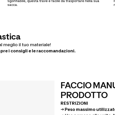
Sgonfiabile, questa trave è facile da trasportare nella sua
sacca.
astica
l meglio il tuo materiale!
pre i consigli e le raccomandazioni.
FACCIO MANU
PRODOTTO
RESTRIZIONI
→ Peso massimo utilizzat