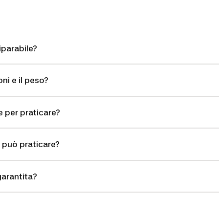
iparabile?
ni e il peso?
e per praticare?
i può praticare?
garantita?