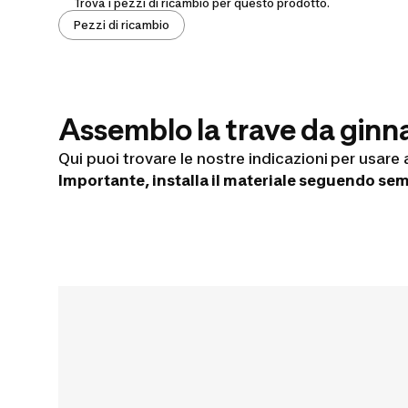
ginnastica
Trova i pezzi di ricambio per questo prodotto.
Pezzi di ricambio
gonfiabile:
istruzioni
Assemblo la trave da ginn
manutenzione
Qui puoi trovare le nostre indicazioni
per usare a
Importante, installa il materiale seguendo sem
riparazione