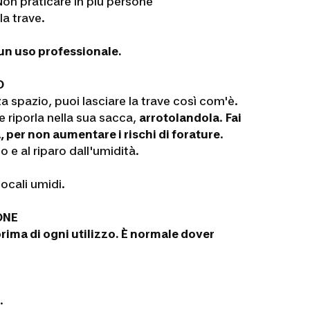
Non praticare in più persone
a trave.
un uso professionale.
O
 spazio, puoi lasciare la trave così com'è.
e riporla nella sua sacca,
arrotolandola
.
Fai
 per non aumentare i rischi di forature
.
o e al riparo dall'umidità.
locali umidi.
ONE
rima di ogni utilizzo.
È normale dover
.