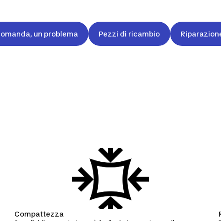
domanda, un problema
Pezzi di ricambio
Riparazion
Compattezza