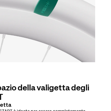
azio della valigetta degli
T
getta