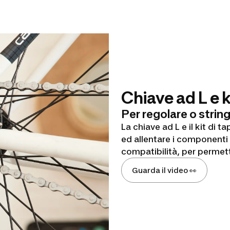
Chiave ad L e k
Per regolare o string
La chiave ad L e il kit di 
ed allentare i componenti d
compatibilità, per permette
Guarda il video 👀