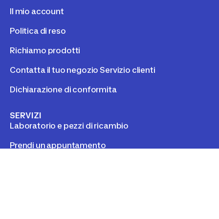
MANUTENZIONE E RIPARAZIONE PRESSO
DECATHLON
Riparare il tuo prodotto
Tutorial manutenzione
Laboratorio e pezzi di ricambio
Prendi un appuntamento
HAI BISOGNO D'AUITO ?
Una domanda sul mio ordine
Il mio account
Politica di reso
Richiamo prodotti
Contatta il tuo negozio Servizio clienti