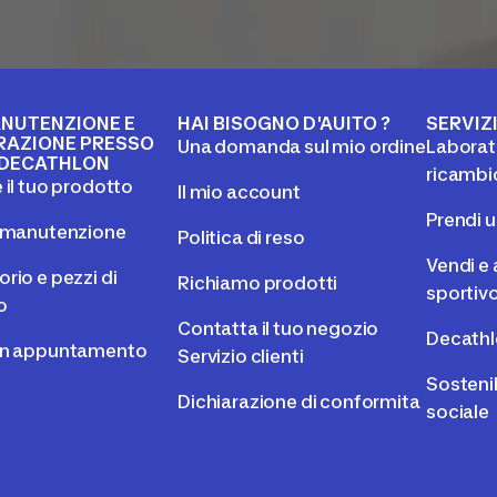
NUTENZIONE E
HAI BISOGNO D'AUITO ?
SERVIZ
RAZIONE PRESSO
Una domanda sul mio ordine
Laborato
DECATHLON
ricambi
 il tuo prodotto
Il mio account
Prendi 
l manutenzione
Politica di reso
Vendi e 
rio e pezzi di
Richiamo prodotti
sportiv
o
Contatta il tuo negozio
Decathl
un appuntamento
Servizio clienti
Sostenib
Dichiarazione di conformita
sociale