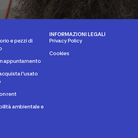
I
INFORMAZIONI LEGALI
rio e pezzi di
Privacy Policy
o
Cookies
un appuntamento
acquista l'usato
o
on rent
ilità ambientale e