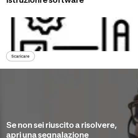
Scaricare
Se non sei riuscito a risolvere,
apri una segnalazione