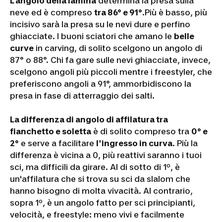
L'angolo della lamina
determina la presa sulla
neve ed è compreso
tra 86° e 91°
.Più è basso, più
incisivo sarà la presa su le nevi dure e perfino
ghiacciate. I buoni sciatori che amano le
belle
curve
in carving, di solito scelgono un angolo di
87° o 88°. Chi fa gare sulle nevi ghiacciate, invece,
scelgono angoli più piccoli mentre i freestyler, che
preferiscono angoli a 91°, ammorbidiscono la
presa in fase di atterraggio dei salti.
La differenza di angolo di affilatura tra
fianchetto e soletta
è di solito compreso tra
0° e
2°
e serve a facilitare
l'ingresso in curva
. Più la
differenza è vicina a 0, più reattivi saranno i tuoi
sci, ma difficili da girare. Al di sotto di 1º, è
un'affilatura che si trova su sci da slalom che
hanno bisogno di molta vivacità. Al contrario,
sopra 1º, è un angolo fatto per sci principianti,
velocità, e freestyle: meno vivi e facilmente