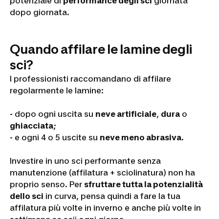
potenziale di
performance degli sci
giornata
dopo giornata.
Quando affilare le lamine degli
sci?
I professionisti raccomandano di affilare
regolarmente le lamine:
-
dopo ogni uscita su
neve artificiale
,
dura
o
ghiacciata
;
-
e ogni 4 o 5 uscite su
neve meno abrasiva
.
Investire in uno sci performante senza
manutenzione (affilatura + sciolinatura) non ha
proprio senso. Per
sfruttare tutta la potenzialità
dello sci
in curva, pensa quindi a fare la tua
affilatura più volte in inverno e anche più volte in