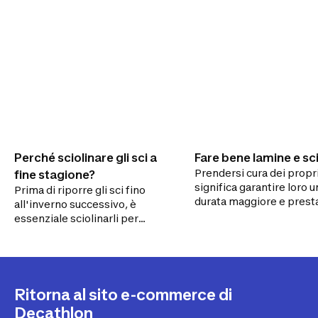
Perché sciolinare gli sci a
Fare bene lamine e sc
Prendersi cura dei propri
fine stagione?
significa garantire loro u
Prima di riporre gli sci fino
durata maggiore e prest
all'inverno successivo, è
migliori quando scii.
essenziale sciolinarli per
preservarli dalle variazioni di
temperatura durante lo
stoccaggio.Ti guidiamo noi.
Ritorna al sito e-commerce di
Decathlon