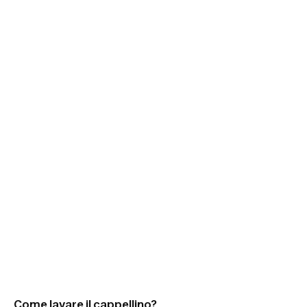
sveliamo anche qualche consiglio per aumentarne la
durata.
Come lavare il cappellino?