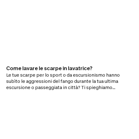
Come lavare le scarpe in lavatrice?
Le tue scarpe per lo sport o da escursionismo hanno
subìto le aggressioni del fango durante la tua ultima
escursione o passeggiata in città? Ti spieghiamo
come lavarle in lavatrice per farle tornare come
nuove.