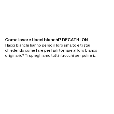
Come lavare i lacci bianchi? DECATHLON
I lacci bianchi hanno perso il loro smalto e ti stai
chiedendo come fare per farli tornare al loro bianco
originario? Ti spieghiamo tutti i trucchi per pulire i
lacci in tessuto e fare loro recuperare quel bel colore
bianco che valorizza le tue scarpe!