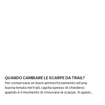
QUANDO CAMBIARE LE SCARPE DA TRAIL?
Per conservare un buon ammortizzamento ed una
buona tenuta nel trail, capita spesso di chiedersi
quando è il momento di rinnovare le scarpe. In questo
articolo ti spieghiamo come controllare le condizioni
delle scarpe da trail per sapere quando cambiarle. Ti